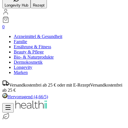
Longevity Hub
Rezept
0
Arzneimittel & Gesundheit
Familie
Ernährung & Fitness
Beauty & Pflege
Bio- & Naturprodukte
Dermokosmetik
Longevity
Marken
Versandkostenfrei ab 25 € oder mit E-Rezept
Versandkostenfrei
ab 25 €
Hervorragend
(4,66/5)