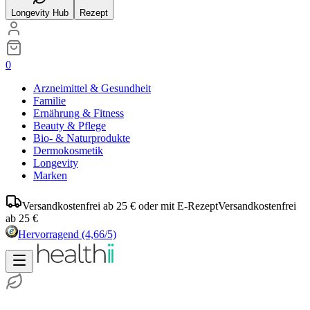
Longevity Hub
Rezept
0
Arzneimittel & Gesundheit
Familie
Ernährung & Fitness
Beauty & Pflege
Bio- & Naturprodukte
Dermokosmetik
Longevity
Marken
Versandkostenfrei ab 25 € oder mit E-Rezept
Versandkostenfrei
ab 25 €
Hervorragend
(4,66/5)