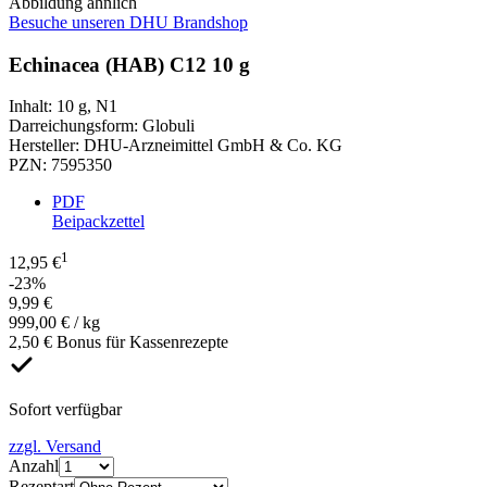
Abbildung ähnlich
Besuche unseren DHU Brandshop
Echinacea (HAB) C12 10 g
Inhalt
:
10 g
,
N1
Darreichungsform
:
Globuli
Hersteller
:
DHU-Arzneimittel GmbH & Co. KG
PZN
:
7595350
PDF
Beipackzettel
1
12,95 €
-23%
9,99 €
999,00 € / kg
2,50 € Bonus für Kassenrezepte
Sofort verfügbar
zzgl. Versand
Anzahl
Rezeptart