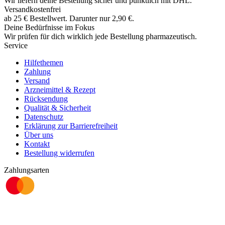
Wir liefern deine Bestellung sicher und
pünktlich
mit
DHL
.
Versandkostenfrei
ab
25
€
Bestellwert. Darunter nur
2,90
€
.
Deine Bedürfnisse im Fokus
Wir prüfen für dich wirklich
jede
Bestellung pharmazeutisch.
Service
Hilfethemen
Zahlung
Versand
Arzneimittel & Rezept
Rücksendung
Qualität & Sicherheit
Datenschutz
Erklärung zur Barrierefreiheit
Über uns
Kontakt
Bestellung widerrufen
Zahlungsarten