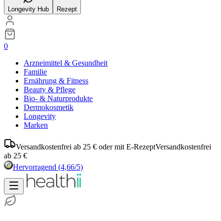
Longevity Hub
Rezept
0
Arzneimittel & Gesundheit
Familie
Ernährung & Fitness
Beauty & Pflege
Bio- & Naturprodukte
Dermokosmetik
Longevity
Marken
Versandkostenfrei ab 25 € oder mit E-Rezept
Versandkostenfrei
ab 25 €
Hervorragend
(4,66/5)