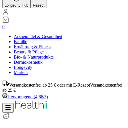
Longevity Hub
Rezept
0
Arzneimittel & Gesundheit
Familie
Ernährung & Fitness
Beauty & Pflege
Bio- & Naturprodukte
Dermokosmetik
Longevity
Marken
Versandkostenfrei ab 25 € oder mit E-Rezept
Versandkostenfrei
ab 25 €
Hervorragend
(4,66/5)