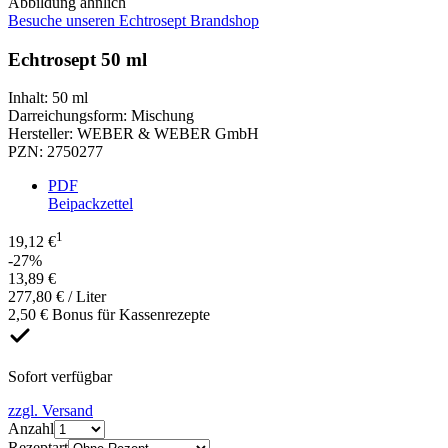
Abbildung ähnlich
Besuche unseren Echtrosept Brandshop
Echtrosept 50 ml
Inhalt
:
50 ml
Darreichungsform
:
Mischung
Hersteller
:
WEBER & WEBER GmbH
PZN
:
2750277
PDF
Beipackzettel
1
19,12 €
-27%
13,89 €
277,80 € / Liter
2,50 € Bonus für Kassenrezepte
Sofort verfügbar
zzgl. Versand
Anzahl
Rezeptart