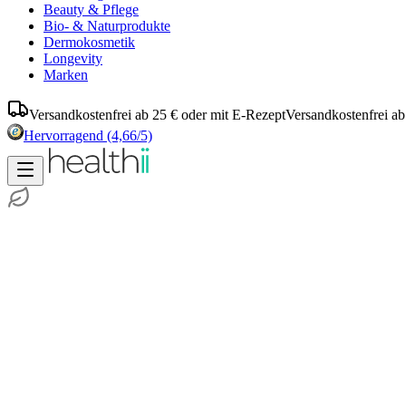
Beauty & Pflege
Bio- & Naturprodukte
Dermokosmetik
Longevity
Marken
Versandkostenfrei ab 25 € oder mit E-Rezept
Versandkostenfrei ab
Hervorragend
(4,66/5)