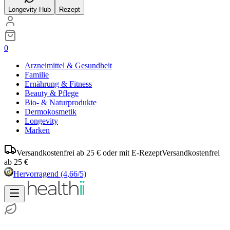
Longevity Hub
Rezept
0
Arzneimittel & Gesundheit
Familie
Ernährung & Fitness
Beauty & Pflege
Bio- & Naturprodukte
Dermokosmetik
Longevity
Marken
Versandkostenfrei ab 25 € oder mit E-Rezept
Versandkostenfrei
ab 25 €
Hervorragend
(4,66/5)