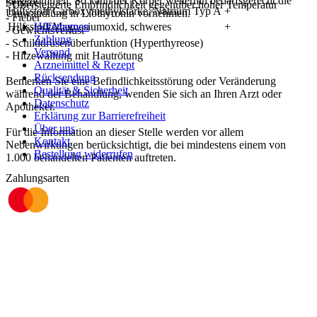
eingenommen. So kann der Körper weiterhin bedarfsgerecht die
Service
- Übersteigerte Empfindlichkeit gegenüber hoher Temperatur
Hilfsstoff Carboxymethylstärke, Natrium Typ A
+
Umwandlung in Liothyronin vornehmen.
- Fieber
Hilfsstoff Magnesiumoxid, schweres
Hilfethemen
+
- Gewichtsverlust
Zahlung
- Schilddrüsenüberfunktion (Hyperthyreose)
Versand
- Hitzewallung mit Hautrötung
Arzneimittel & Rezept
Rücksendung
Bemerken Sie eine Befindlichkeitsstörung oder Veränderung
Qualität & Sicherheit
während der Behandlung, wenden Sie sich an Ihren Arzt oder
Datenschutz
Apotheker.
Erklärung zur Barrierefreiheit
Über uns
Für die Information an dieser Stelle werden vor allem
Kontakt
Nebenwirkungen berücksichtigt, die bei mindestens einem von
Bestellung widerrufen
1.000 behandelten Patienten auftreten.
Zahlungsarten