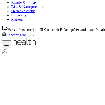
Beauty & Pflege
Bio- & Naturprodukte
Dermokosmetik
Longevity
Marken
Versandkostenfrei ab 25 € oder mit E-Rezept
Versandkostenfrei ab
Hervorragend
(4,66/5)