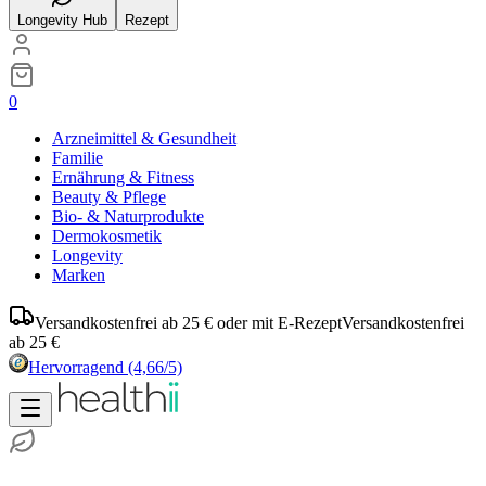
Longevity Hub
Rezept
0
Arzneimittel & Gesundheit
Familie
Ernährung & Fitness
Beauty & Pflege
Bio- & Naturprodukte
Dermokosmetik
Longevity
Marken
Versandkostenfrei ab 25 € oder mit E-Rezept
Versandkostenfrei
ab 25 €
Hervorragend
(4,66/5)