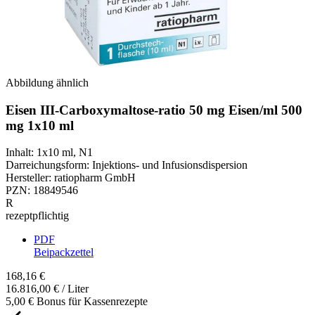
Abbildung ähnlich
Eisen III-Carboxymaltose-ratio 50 mg Eisen/ml 500
mg 1x10 ml
Inhalt
:
1x10 ml
,
N1
Darreichungsform
:
Injektions- und Infusionsdispersion
Hersteller
:
ratiopharm GmbH
PZN
:
18849546
R
rezeptpflichtig
PDF
Beipackzettel
168,16 €
16.816,00 € / Liter
5,00 € Bonus für Kassenrezepte