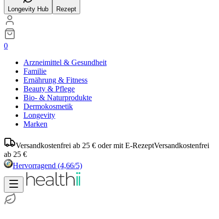
Longevity Hub
Rezept
0
Arzneimittel & Gesundheit
Familie
Ernährung & Fitness
Beauty & Pflege
Bio- & Naturprodukte
Dermokosmetik
Longevity
Marken
Versandkostenfrei ab 25 € oder mit E-Rezept
Versandkostenfrei
ab 25 €
Hervorragend
(4,66/5)