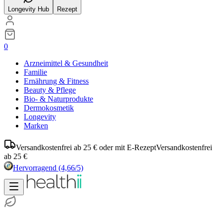
Longevity Hub
Rezept
0
Arzneimittel & Gesundheit
Familie
Ernährung & Fitness
Beauty & Pflege
Bio- & Naturprodukte
Dermokosmetik
Longevity
Marken
Versandkostenfrei ab 25 € oder mit E-Rezept
Versandkostenfrei
ab 25 €
Hervorragend
(4,66/5)