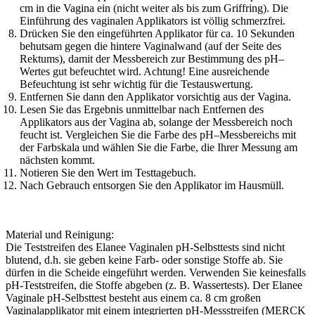
cm in die Vagina ein (nicht weiter als bis zum Griffring). Die
Einführung des vaginalen Applikators ist völlig schmerzfrei.
Drücken Sie den eingeführten Applikator für ca. 10 Sekunden
behutsam gegen die hintere Vaginalwand (auf der Seite des
Rektums), damit der Messbereich zur Bestimmung des pH–
Wertes gut befeuchtet wird. Achtung! Eine ausreichende
Befeuchtung ist sehr wichtig für die Testauswertung.
Entfernen Sie dann den Applikator vorsichtig aus der Vagina.
Lesen Sie das Ergebnis unmittelbar nach Entfernen des
Applikators aus der Vagina ab, solange der Messbereich noch
feucht ist. Vergleichen Sie die Farbe des pH–Messbereichs mit
der Farbskala und wählen Sie die Farbe, die Ihrer Messung am
nächsten kommt.
Notieren Sie den Wert im Testtagebuch.
Nach Gebrauch entsorgen Sie den Applikator im Hausmüll.
Material und Reinigung:
Die Teststreifen des Elanee Vaginalen pH-Selbsttests sind nicht
blutend, d.h. sie geben keine Farb- oder sonstige Stoffe ab. Sie
dürfen in die Scheide eingeführt werden. Verwenden Sie keinesfalls
pH-Teststreifen, die Stoffe abgeben (z. B. Wassertests). Der Elanee
Vaginale pH-Selbsttest besteht aus einem ca. 8 cm großen
Vaginalapplikator mit einem integrierten pH-Messstreifen (MERCK