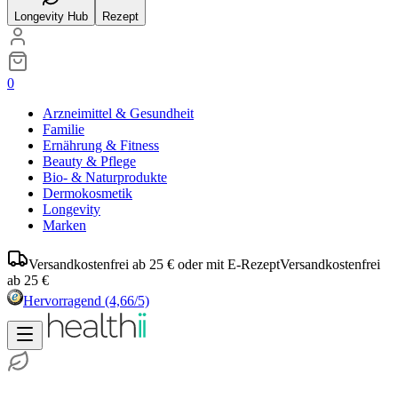
Longevity Hub
Rezept
0
Arzneimittel & Gesundheit
Familie
Ernährung & Fitness
Beauty & Pflege
Bio- & Naturprodukte
Dermokosmetik
Longevity
Marken
Versandkostenfrei ab 25 € oder mit E-Rezept
Versandkostenfrei
ab 25 €
Hervorragend
(4,66/5)