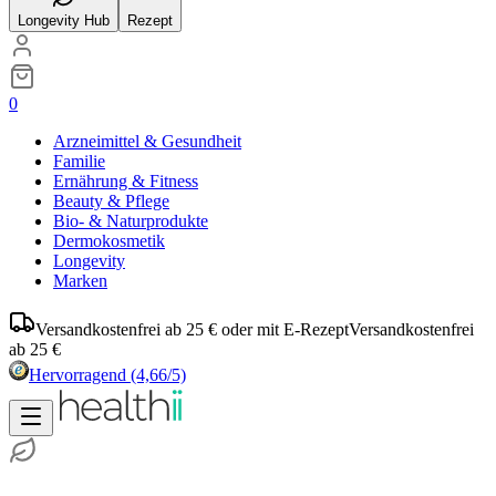
Longevity Hub
Rezept
0
Arzneimittel & Gesundheit
Familie
Ernährung & Fitness
Beauty & Pflege
Bio- & Naturprodukte
Dermokosmetik
Longevity
Marken
Versandkostenfrei ab 25 € oder mit E-Rezept
Versandkostenfrei
ab 25 €
Hervorragend
(4,66/5)