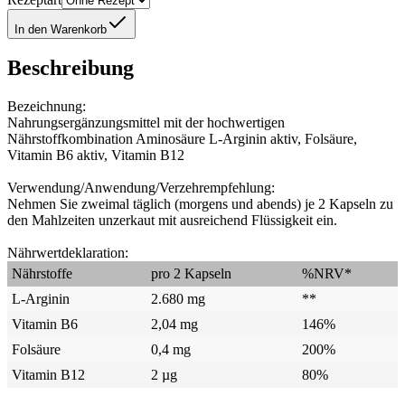
In den Warenkorb
Beschreibung
Bezeichnung:
Nahrungsergänzungsmittel mit der hochwertigen
Nährstoffkombination Aminosäure L-Arginin aktiv, Folsäure,
Vitamin B6 aktiv, Vitamin B12
Verwendung/Anwendung/Verzehrempfehlung:
Nehmen Sie zweimal täglich (morgens und abends) je 2 Kapseln zu
den Mahlzeiten unzerkaut mit ausreichend Flüssigkeit ein.
Nährwertdeklaration:
Nährstoffe
pro 2 Kapseln
%NRV*
L-Arginin
2.680 mg
**
Vitamin B6
2,04 mg
146%
Folsäure
0,4 mg
200%
Vitamin B12
2 µg
80%