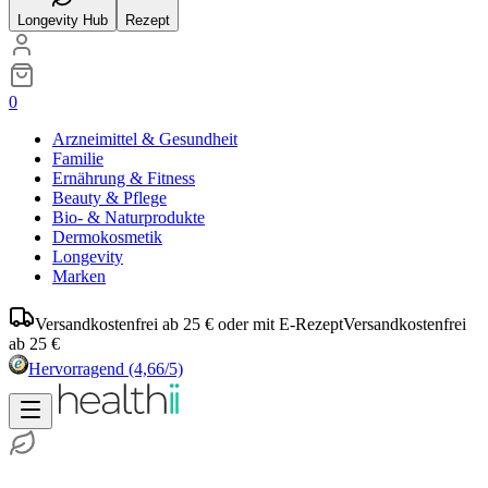
Longevity Hub
Rezept
0
Arzneimittel & Gesundheit
Familie
Ernährung & Fitness
Beauty & Pflege
Bio- & Naturprodukte
Dermokosmetik
Longevity
Marken
Versandkostenfrei ab 25 € oder mit E-Rezept
Versandkostenfrei
ab 25 €
Hervorragend
(4,66/5)