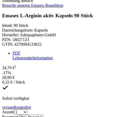
Abbildung ähnlich
Besuche unseren Emasex Brandshop
Emasex L-Arginin aktiv Kapseln 90 Stück
Inhalt
:
90 Stück
Darreichungsform
:
Kapseln
Hersteller
:
Adequapharm GmbH
PZN
:
18027123
GTIN
:
4270004133622
PDF
Lebensmittelinformation
1
34,70 €
-17%
28,90 €
0,32 € / Stück
Sofort verfügbar
versandkostenfrei
Anzahl
Rezeptart