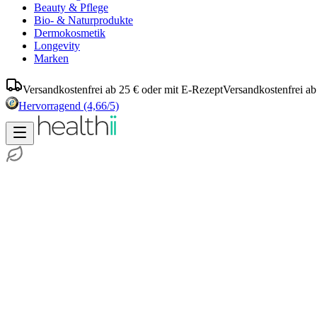
Beauty & Pflege
Bio- & Naturprodukte
Dermokosmetik
Longevity
Marken
Versandkostenfrei ab 25 € oder mit E-Rezept
Versandkostenfrei ab
Hervorragend
(4,66/5)