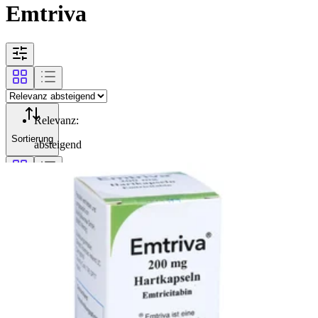
Emtriva
Relevanz
:
Sortierung
absteigend
Filterung