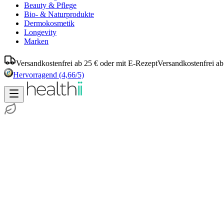
Beauty & Pflege
Bio- & Naturprodukte
Dermokosmetik
Longevity
Marken
Versandkostenfrei ab 25 € oder mit E-Rezept
Versandkostenfrei ab
Hervorragend
(4,66/5)