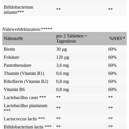
Bifidobacterium
**
**
infantis***
Nährwertdeklaration:*****
pro 2 Tabletten =
Nährstoffe
%NRV*
Tagesdosis
Biotin
30 µg
60%
Folsäure
120 µg
60%
Pantothensäure
3,6 mg
60%
Thiamin (Vitamin B1)
0,6 mg
60%
Riboflavin (Vitamin B2)
0,8 mg
60%
Vitamin B6
0,8 mg
60%
Lactobacillus casei ***
**
**
Lactobacillus plantarum
**
**
***
Lactococcus lactis ***
**
**
Bifidobacterium lactis ***
**
**