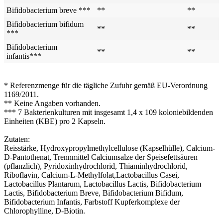
Bifidobacterium breve ***
**
**
Bifidobacterium bifidum
**
**
***
Bifidobacterium
**
**
infantis***
* Referenzmenge für die tägliche Zufuhr gemäß EU-Verordnung
1169/2011.
** Keine Angaben vorhanden.
*** 7 Bakterienkulturen mit insgesamt 1,4 x 109 koloniebildenden
Einheiten (KBE) pro 2 Kapseln.
Zutaten:
Reisstärke, Hydroxypropylmethylcellulose (Kapselhülle), Calcium-
D-Pantothenat, Trennmittel Calciumsalze der Speisefettsäuren
(pflanzlich), Pyridoxinhydrochlorid, Thiaminhydrochlorid,
Riboflavin, Calcium-L-Methylfolat,Lactobacillus Casei,
Lactobacillus Plantarum, Lactobacillus Lactis, Bifidobacterium
Lactis, Bifidobacterium Breve, Bifidobacterium Bifidum,
Bifidobacterium Infantis, Farbstoff Kupferkomplexe der
Chlorophylline, D-Biotin.