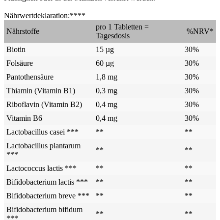
Nährwertdeklaration:****
pro 1 Tabletten =
Nährstoffe
%NRV*
Tagesdosis
Biotin
15 µg
30%
Folsäure
60 µg
30%
Pantothensäure
1,8 mg
30%
Thiamin (Vitamin B1)
0,3 mg
30%
Riboflavin (Vitamin B2)
0,4 mg
30%
Vitamin B6
0,4 mg
30%
Lactobacillus casei ***
**
**
Lactobacillus plantarum
**
**
***
Lactococcus lactis ***
**
**
Bifidobacterium lactis ***
**
**
Bifidobacterium breve ***
**
**
Bifidobacterium bifidum
**
**
***