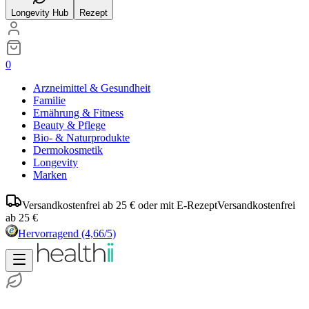
Longevity Hub
Rezept
0
Arzneimittel & Gesundheit
Familie
Ernährung & Fitness
Beauty & Pflege
Bio- & Naturprodukte
Dermokosmetik
Longevity
Marken
Versandkostenfrei ab 25 € oder mit E-Rezept
Versandkostenfrei
ab 25 €
Hervorragend
(4,66/5)