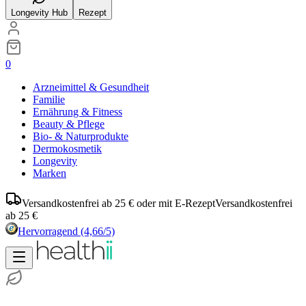
Longevity Hub
Rezept
0
Arzneimittel & Gesundheit
Familie
Ernährung & Fitness
Beauty & Pflege
Bio- & Naturprodukte
Dermokosmetik
Longevity
Marken
Versandkostenfrei ab 25 € oder mit E-Rezept
Versandkostenfrei
ab 25 €
Hervorragend
(4,66/5)