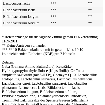
Lactococcus lactis
***
**
Bifidobacterium lactis
***
**
Bifidobacterium longum
***
**
Bifidobacterium bifidum
***
**
* Referenzmenge für die tägliche Zufuhr gemäß EU-Verordnung
1169/2011.
** Keine Angaben vorhanden.
*** ** 10 Bakterienkulturen mit insgesamt 1,1 x 10 10
koloniebildenden Einheiten (KBE) pro 2 Kapseln.
Zutaten:
Gaba (Gamma-Amino-Buttersäure), Reisstärke,
Hydroxypropylmethylcellulose (Kapselhülle), Griffonia
simplicifolia-Extrakt (mit 5-HTP), Coenzym Q 10, Lactobacillus
acidophilus, Lactobacillus salivarius, Lactobacillus helveticus,
Lactobacillus casei, Lactobacillus paracasei, Lactobacillus
plantarum, Lactococcus lactis, Bifidobacterium lactis,
Bifidobacterium longum, Bifidobacterium bifidum,
Pyridoxinhydrochlorid, Thiaminhydrochlorid, Riboflavin,
Trennmittel Calciumsalze der Speisefettsäuren (pflanzlich),
Kartoffelstärke, Farbstoff Kupferkomplexe der Chlorophylline,