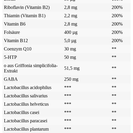
Riboflavin (Vitamin B2)
2,8 mg
200%
Thiamin (Vitamin B1)
2,2 mg
200%
Vitamin B6
2,8 mg
200%
Folsäure
400 µg
200%
Vitamin B12
5,0 µg
200%
Coenzym Q10
30 mg
**
5-HTP
50 mg
**
o aus Griffonia simplicifolia-
51,5 mg
**
Extrakt
GABA
250 mg
**
Lactobacillus acidophilus
***
**
Lactobacillus salivarius
***
**
Lactobacillus helveticus
***
**
Lactobacillus casei
***
**
Lactobacillus paracasei
***
**
Lactobacillus plantarum
***
**