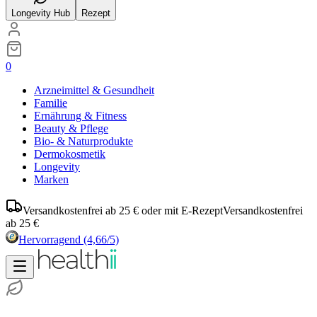
Longevity Hub
Rezept
0
Arzneimittel & Gesundheit
Familie
Ernährung & Fitness
Beauty & Pflege
Bio- & Naturprodukte
Dermokosmetik
Longevity
Marken
Versandkostenfrei ab 25 € oder mit E-Rezept
Versandkostenfrei
ab 25 €
Hervorragend
(4,66/5)