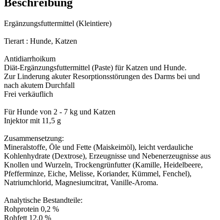
Beschreibung
Ergänzungsfuttermittel (Kleintiere)
Tierart : Hunde, Katzen
Antidiarrhoikum
Diät-Ergänzungsfuttermittel (Paste) für Katzen und Hunde.
Zur Linderung akuter Resorptionsstörungen des Darms bei und
nach akutem Durchfall
Frei verkäuflich
Für Hunde von 2 - 7 kg und Katzen
Injektor mit 11,5 g
Zusammensetzung:
Mineralstoffe, Öle und Fette (Maiskeimöl), leicht verdauliche
Kohlenhydrate (Dextrose), Erzeugnisse und Nebenerzeugnisse aus
Knollen und Wurzeln, Trockengrünfutter (Kamille, Heidelbeere,
Pfefferminze, Eiche, Melisse, Koriander, Kümmel, Fenchel),
Natriumchlorid, Magnesiumcitrat, Vanille-Aroma.
Analytische Bestandteile:
Rohprotein 0,2 %
Rohfett 12,0 %