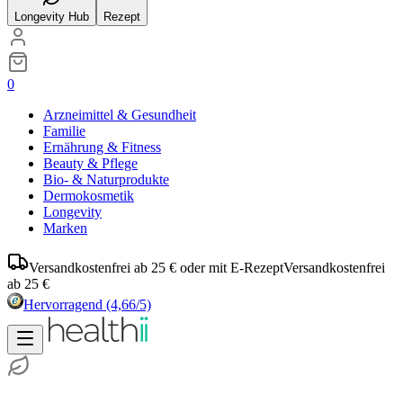
Longevity Hub
Rezept
0
Arzneimittel & Gesundheit
Familie
Ernährung & Fitness
Beauty & Pflege
Bio- & Naturprodukte
Dermokosmetik
Longevity
Marken
Versandkostenfrei ab 25 € oder mit E-Rezept
Versandkostenfrei
ab 25 €
Hervorragend
(4,66/5)