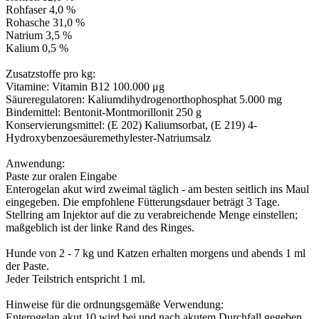
Rohfaser 4,0 %
Rohasche 31,0 %
Natrium 3,5 %
Kalium 0,5 %
Zusatzstoffe pro kg:
Vitamine: Vitamin B12 100.000 μg
Säureregulatoren: Kaliumdihydrogenorthophosphat 5.000 mg
Bindemittel: Bentonit-Montmorillonit 250 g
Konservierungsmittel: (E 202) Kaliumsorbat, (E 219) 4-
Hydroxybenzoesäuremethylester-Natriumsalz
Anwendung:
Paste zur oralen Eingabe
Enterogelan akut wird zweimal täglich - am besten seitlich ins Maul
eingegeben. Die empfohlene Fütterungsdauer beträgt 3 Tage.
Stellring am Injektor auf die zu verabreichende Menge einstellen;
maßgeblich ist der linke Rand des Ringes.
Hunde von 2 - 7 kg und Katzen erhalten morgens und abends 1 ml
der Paste.
Jeder Teilstrich entspricht 1 ml.
Hinweise für die ordnungsgemäße Verwendung:
Enterogelan akut 10 wird bei und nach akutem Durchfall gegeben.