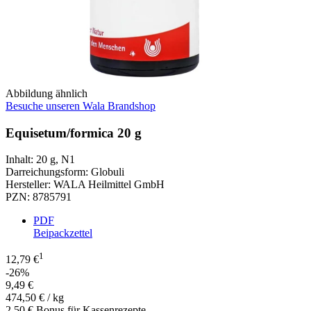
Abbildung ähnlich
Besuche unseren Wala Brandshop
Equisetum/formica 20 g
Inhalt
:
20 g
,
N1
Darreichungsform
:
Globuli
Hersteller
:
WALA Heilmittel GmbH
PZN
:
8785791
PDF
Beipackzettel
1
12,79 €
-26%
9,49 €
474,50 € / kg
2,50 € Bonus für Kassenrezepte