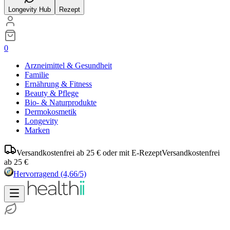
Longevity Hub
Rezept
0
Arzneimittel & Gesundheit
Familie
Ernährung & Fitness
Beauty & Pflege
Bio- & Naturprodukte
Dermokosmetik
Longevity
Marken
Versandkostenfrei ab 25 € oder mit E-Rezept
Versandkostenfrei
ab 25 €
Hervorragend
(4,66/5)