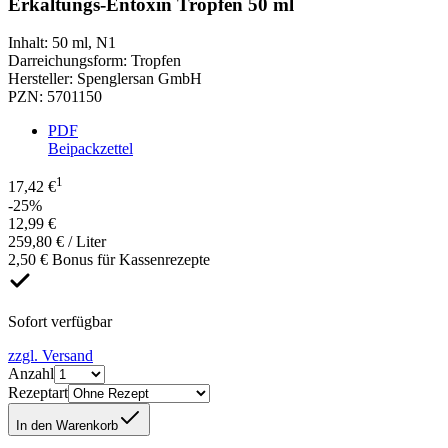
Erkältungs-Entoxin Tropfen 50 ml
Inhalt
:
50 ml
,
N1
Darreichungsform
:
Tropfen
Hersteller
:
Spenglersan GmbH
PZN
:
5701150
PDF
Beipackzettel
1
17,42 €
-25%
12,99 €
259,80 € / Liter
2,50 € Bonus für Kassenrezepte
Sofort verfügbar
zzgl. Versand
Anzahl
Rezeptart
In den Warenkorb