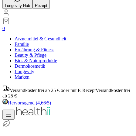
Longevity Hub
Rezept
0
Arzneimittel & Gesundheit
Familie
Ernährung & Fitness
Beauty & Pflege
Bio- & Naturprodukte
Dermokosmetik
Longevity
Marken
Versandkostenfrei ab 25 € oder mit E-Rezept
Versandkostenfrei
ab 25 €
Hervorragend
(4,66/5)