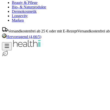
Beauty & Pflege
Bio- & Naturprodukte
Dermokosmetik
Longevity
Marken
Versandkostenfrei ab 25 € oder mit E-Rezept
Versandkostenfrei ab
Hervorragend
(4,66/5)