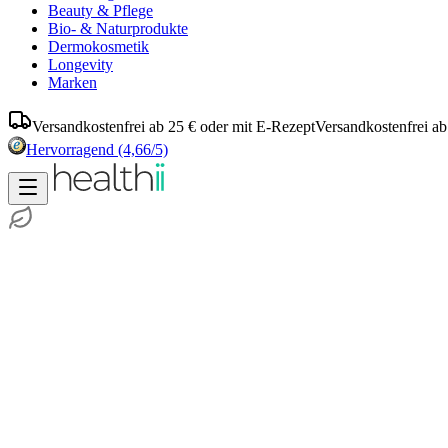
Beauty & Pflege
Bio- & Naturprodukte
Dermokosmetik
Longevity
Marken
Versandkostenfrei ab 25 € oder mit E-Rezept
Versandkostenfrei ab
Hervorragend
(4,66/5)