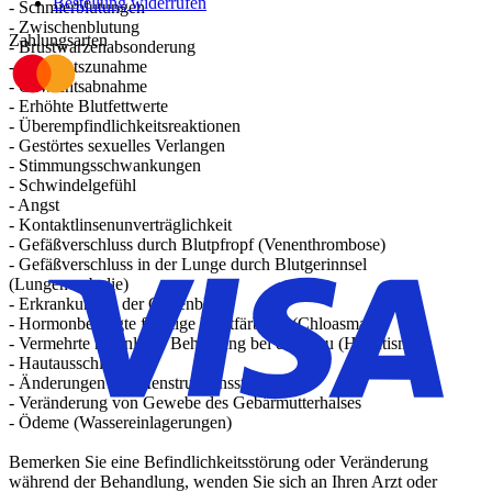
Bestellung widerrufen
- Schmierblutungen
- Zwischenblutung
Zahlungsarten
- Brustwarzenabsonderung
- Gewichtszunahme
- Gewichtsabnahme
- Erhöhte Blutfettwerte
- Überempfindlichkeitsreaktionen
- Gestörtes sexuelles Verlangen
- Stimmungsschwankungen
- Schwindelgefühl
- Angst
- Kontaktlinsenunverträglichkeit
- Gefäßverschluss durch Blutpfropf (Venenthrombose)
- Gefäßverschluss in der Lunge durch Blutgerinnsel
(Lungenembolie)
- Erkrankungen der Gallenblase
- Hormonbedingte fleckige Hautfärbung (Chloasma)
- Vermehrte männliche Behaarung bei der Frau (Hirsutismus)
- Hautausschlag
- Änderungen der Menstruationsstärke
- Veränderung von Gewebe des Gebärmutterhalses
- Ödeme (Wassereinlagerungen)
Bemerken Sie eine Befindlichkeitsstörung oder Veränderung
während der Behandlung, wenden Sie sich an Ihren Arzt oder