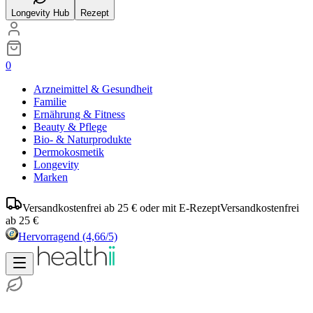
Longevity Hub
Rezept
0
Arzneimittel & Gesundheit
Familie
Ernährung & Fitness
Beauty & Pflege
Bio- & Naturprodukte
Dermokosmetik
Longevity
Marken
Versandkostenfrei ab 25 € oder mit E-Rezept
Versandkostenfrei
ab 25 €
Hervorragend
(4,66/5)