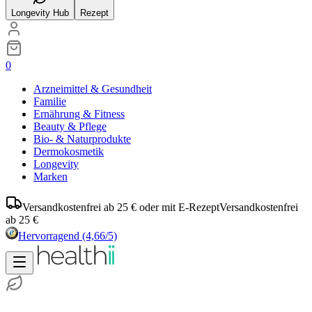
Longevity Hub
Rezept
0
Arzneimittel & Gesundheit
Familie
Ernährung & Fitness
Beauty & Pflege
Bio- & Naturprodukte
Dermokosmetik
Longevity
Marken
Versandkostenfrei ab 25 € oder mit E-Rezept
Versandkostenfrei
ab 25 €
Hervorragend
(4,66/5)