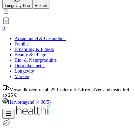
Longevity Hub
Rezept
0
Arzneimittel & Gesundheit
Familie
Ernährung & Fitness
Beauty & Pflege
Bio- & Naturprodukte
Dermokosmetik
Longevity
Marken
Versandkostenfrei ab 25 € oder mit E-Rezept
Versandkostenfrei
ab 25 €
Hervorragend
(4,66/5)