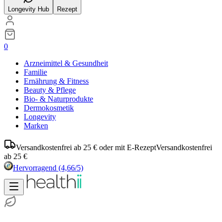
Longevity Hub
Rezept
0
Arzneimittel & Gesundheit
Familie
Ernährung & Fitness
Beauty & Pflege
Bio- & Naturprodukte
Dermokosmetik
Longevity
Marken
Versandkostenfrei ab 25 € oder mit E-Rezept
Versandkostenfrei
ab 25 €
Hervorragend
(4,66/5)