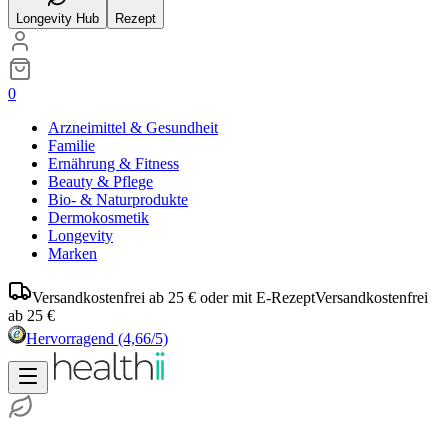
Longevity Hub
Rezept
0
Arzneimittel & Gesundheit
Familie
Ernährung & Fitness
Beauty & Pflege
Bio- & Naturprodukte
Dermokosmetik
Longevity
Marken
Versandkostenfrei ab 25 € oder mit E-Rezept
Versandkostenfrei
ab 25 €
Hervorragend
(4,66/5)