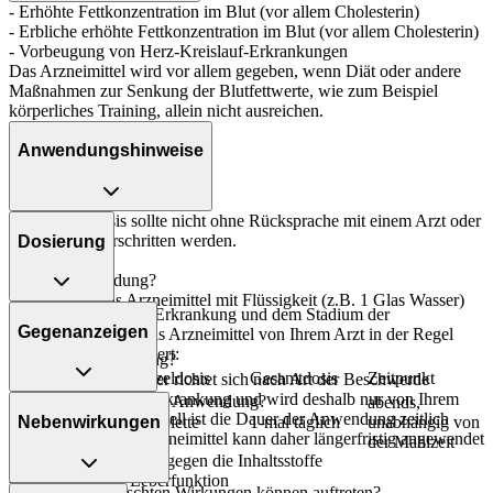
- Erhöhte Fettkonzentration im Blut (vor allem Cholesterin)
- Erbliche erhöhte Fettkonzentration im Blut (vor allem Cholesterin)
- Vorbeugung von Herz-Kreislauf-Erkrankungen
Das Arzneimittel wird vor allem gegeben, wenn Diät oder andere
Maßnahmen zur Senkung der Blutfettwerte, wie zum Beispiel
körperliches Training, allein nicht ausreichen.
Anwendungshinweise
Die Gesamtdosis sollte nicht ohne Rücksprache mit einem Arzt oder
Apotheker überschritten werden.
Dosierung
Art der Anwendung?
Nehmen Sie das Arzneimittel mit Flüssigkeit (z.B. 1 Glas Wasser)
Abhängig von Ihrer Erkrankung und dem Stadium der
ein.
Gegenanzeigen
Behandlung, wird das Arzneimittel von Ihrem Arzt in der Regel
folgendermaßen dosiert:
Dauer der Anwendung?
Personenkreis
Einzeldosis
Gesamtdosis
Zeitpunkt
Die Anwendungsdauer richtet sich nach Art der Beschwerde
und/oder Dauer der Erkrankung und wird deshalb nur von Ihrem
Was spricht gegen eine Anwendung?
abends,
Arzt bestimmt. Prinzipiell ist die Dauer der Anwendung zeitlich
Nebenwirkungen
Erwachsene
1 Tablette
1-mal täglich
unabhängig von
nicht begrenzt, das Arzneimittel kann daher längerfristig angewendet
Immer:
der Mahlzeit
werden.
- Überempfindlichkeit gegen die Inhaltsstoffe
- Eingeschränkte Leberfunktion
Welche unerwünschten Wirkungen können auftreten?