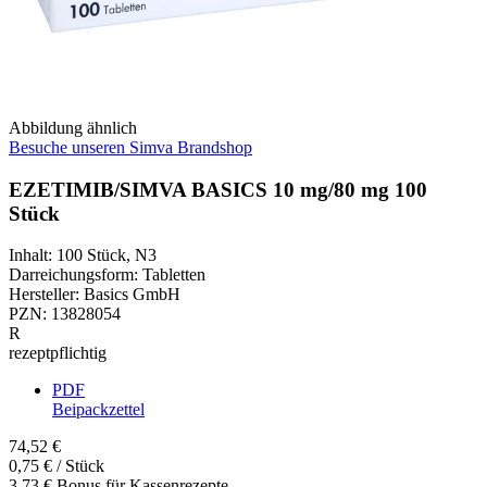
Abbildung ähnlich
Besuche unseren Simva Brandshop
EZETIMIB/SIMVA BASICS 10 mg/80 mg 100
Stück
Inhalt
:
100 Stück
,
N3
Darreichungsform
:
Tabletten
Hersteller
:
Basics GmbH
PZN
:
13828054
R
rezeptpflichtig
PDF
Beipackzettel
74,52 €
0,75 € / Stück
3,73 € Bonus für Kassenrezepte