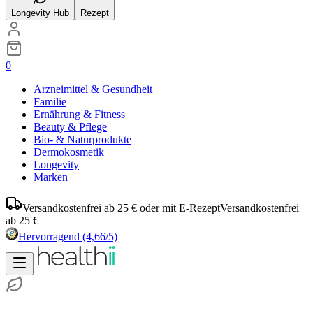
Longevity Hub
Rezept
0
Arzneimittel & Gesundheit
Familie
Ernährung & Fitness
Beauty & Pflege
Bio- & Naturprodukte
Dermokosmetik
Longevity
Marken
Versandkostenfrei ab 25 € oder mit E-Rezept
Versandkostenfrei
ab 25 €
Hervorragend
(4,66/5)