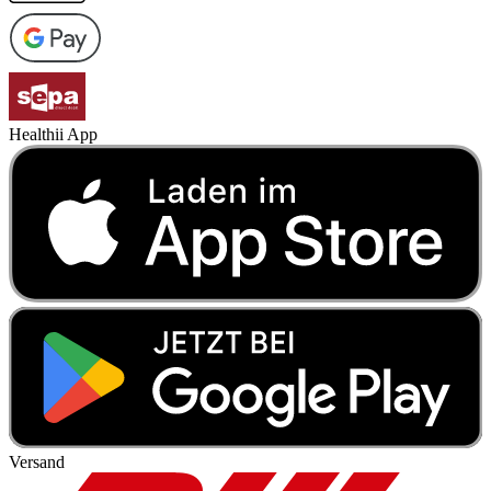
Healthii App
Versand