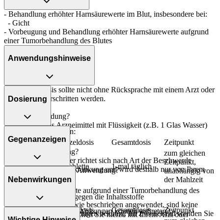
- Behandlung erhöhter Harnsäurewerte im Blut, insbesondere bei:
- Gicht
- Vorbeugung und Behandlung erhöhter Harnsäurewerte aufgrund
einer Tumorbehandlung des Blutes
Anwendungshinweise
Die Gesamtdosis sollte nicht ohne Rücksprache mit einem Arzt oder
Apotheker überschritten werden.
Dosierung
Art der Anwendung?
Nehmen Sie das Arzneimittel mit Flüssigkeit (z.B. 1 Glas Wasser)
Bei schweren Formen:
ein.
Gegenanzeigen
Personenkreis
Einzeldosis
Gesamtdosis
Zeitpunkt
Dauer der Anwendung?
zum gleichen
Die Anwendungsdauer richtet sich nach Art der Beschwerde
Zeitpunkt,
Erwachsene
1 Tablette
1-mal täglich
und/oder Dauer der Erkrankung und wird deshalb nur von Ihrem
Was spricht gegen eine Anwendung?
unabhängig von
Arzt bestimmt.
Nebenwirkungen
der Mahlzeit
Immer:
Erhöhte Harnsäurewerte aufgrund einer Tumorbehandlung des
Überdosierung?
- Überempfindlichkeit gegen die Inhaltsstoffe
Blutes:
Wird das Arzneimittel wie beschrieben angewendet, sind keine
Personenkreis
Einzeldosis
Gesamtdosis
Zeitpunkt
Welche unerwünschten Wirkungen können auftreten?
Überdosierungserscheinungen bekannt. Im Zweifelsfall wenden Sie
Unter Umständen - sprechen Sie hierzu mit Ihrem Arzt oder
Wichtige Hinweise