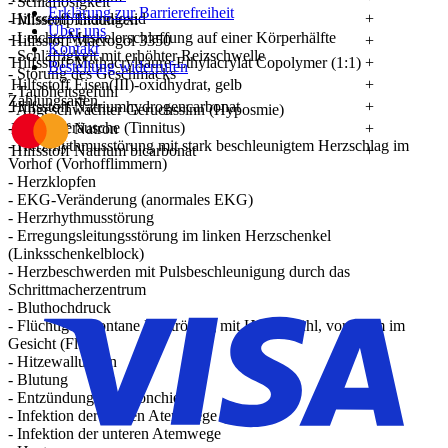
- Schlaflosigkeit
Erklärung zur Barrierefreiheit
Hilfsstoff Titandioxid
+
- Missempfindungen
Über uns
- Leichte Muskelerschlaffung auf einer Körperhälfte
Hilfsstoff Macrogol 3350
+
Kontakt
- Schläfrigkeit mit erhöhter Reizschwelle
Hilfsstoff Methacrylsäure-Ethylacrylat Copolymer (1:1)
+
Bestellung widerrufen
- Störung des Geschmacks
Hilfsstoff Eisen(III)-oxidhydrat, gelb
+
- Taubheitsgefühl
Zahlungsarten
Hilfsstoff Natriumhydrogencarbonat
+
- Abgeschwächter Geruchssinn (Hyposmie)
- Ohrengeräusche (Tinnitus)
Hilfsstoff Natron
+
- Herzrhythmusstörung mit stark beschleunigtem Herzschlag im
Hilfsstoff Natrium bicarbonat
+
Vorhof (Vorhofflimmern)
- Herzklopfen
- EKG-Veränderung (anormales EKG)
- Herzrhythmusstörung
- Erregungsleitungsstörung im linken Herzschenkel
(Linksschenkelblock)
- Herzbeschwerden mit Pulsbeschleunigung durch das
Schrittmacherzentrum
- Bluthochdruck
- Flüchtige, spontane Hautrötung mit Hitzegefühl, vor allem im
Gesicht (Flush)
- Hitzewallungen
- Blutung
- Entzündung der Bronchien
- Infektion der oberen Atemwege (URTI)
- Infektion der unteren Atemwege