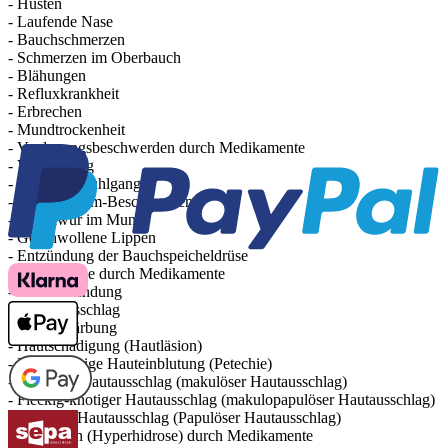
- Husten
- Laufende Nase
- Bauchschmerzen
- Schmerzen im Oberbauch
- Blähungen
- Refluxkrankheit
- Erbrechen
- Mundtrockenheit
- Verdauungsbeschwerden durch Medikamente
- Verstopfung
- Häufiger Stuhlgang
- Magen-Darm-Beschwerden
- Geschwür im Mund
- Geschwollene Lippen
- Entzündung der Bauchspeicheldrüse
- Gallensteine durch Medikamente
- Hautentzündung
- Nesselausschlag
- Hautverfärbung
- Hautschädigung (Hautläsion)
- Punktförmige Hauteinblutung (Petechie)
- Fleckiger Hautausschlag (makulöser Hautausschlag)
- Fleckig-knotiger Hautausschlag (makulopapulöser Hautausschlag)
- Knotiger Hautausschlag (Papulöser Hautausschlag)
- Schwitzen (Hyperhidrose) durch Medikamente