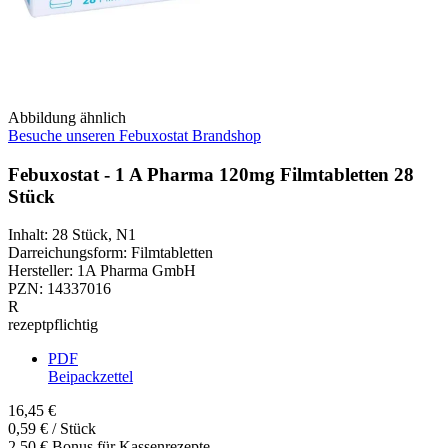
Abbildung ähnlich
Besuche unseren Febuxostat Brandshop
Febuxostat - 1 A Pharma 120mg Filmtabletten 28
Stück
Inhalt
:
28 Stück
,
N1
Darreichungsform
:
Filmtabletten
Hersteller
:
1A Pharma GmbH
PZN
:
14337016
R
rezeptpflichtig
PDF
Beipackzettel
16,45 €
0,59 € / Stück
2,50 € Bonus für Kassenrezepte