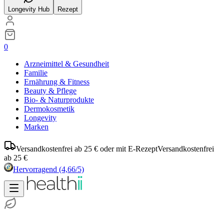
Longevity Hub
Rezept
0
Arzneimittel & Gesundheit
Familie
Ernährung & Fitness
Beauty & Pflege
Bio- & Naturprodukte
Dermokosmetik
Longevity
Marken
Versandkostenfrei ab 25 € oder mit E-Rezept
Versandkostenfrei
ab 25 €
Hervorragend
(4,66/5)