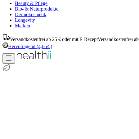
Beauty & Pflege
Bio- & Naturprodukte
Dermokosmetik
Longevity
Marken
Versandkostenfrei ab 25 € oder mit E-Rezept
Versandkostenfrei ab
Hervorragend
(4,66/5)