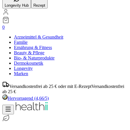
Longevity Hub
Rezept
0
Arzneimittel & Gesundheit
Familie
Ernährung & Fitness
Beauty & Pflege
Bio- & Naturprodukte
Dermokosmetik
Longevity
Marken
Versandkostenfrei ab 25 € oder mit E-Rezept
Versandkostenfrei
ab 25 €
Hervorragend
(4,66/5)