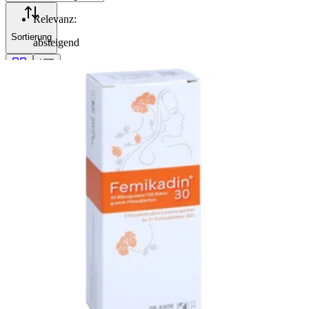
Relevanz
:
Sortierung
absteigend
Filterung