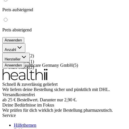
Preis
aufsteigend
Preis
absteigend
Anwenden
Anzahl
3x21 Stück
(
2
)
Hersteller
6x21 Stück
(
1
)
Besins Healthcare Germany GmbH
(
5
)
Anwenden
1x21 Stück
(
2
)
Schnell & zuverlässig geliefert
Wir liefern deine Bestellung sicher und
pünktlich
mit
DHL
.
Versandkostenfrei
ab
25
€
Bestellwert. Darunter nur
2,90
€
.
Deine Bedürfnisse im Fokus
Wir prüfen für dich wirklich
jede
Bestellung pharmazeutisch.
Service
Hilfethemen