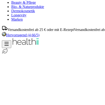
Beauty & Pflege
Bio- & Naturprodukte
Dermokosmetik
Longevity
Marken
Versandkostenfrei ab 25 € oder mit E-Rezept
Versandkostenfrei ab
Hervorragend
(4,66/5)