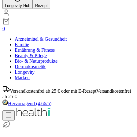
Longevity Hub
Rezept
0
Arzneimittel & Gesundheit
Familie
Ernährung & Fitness
Beauty & Pflege
Bio- & Naturprodukte
Dermokosmetik
Longevity
Marken
Versandkostenfrei ab 25 € oder mit E-Rezept
Versandkostenfrei
ab 25 €
Hervorragend
(4,66/5)