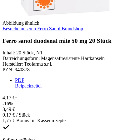
Abbildung ähnlich
Besuche unseren Ferro Sanol Brandshop
Ferro sanol duodenal mite 50 mg 20 Stück
Inhalt
:
20 Stück
,
N1
Darreichungsform
:
Magensaftresistente Hartkapseln
Hersteller
:
Teofarma s.r.l.
PZN
:
940878
PDF
Beipackzettel
1
4,17 €
-16%
3,49 €
0,17 € / Stück
1,75 € Bonus für Kassenrezepte
Sofort verfügbar