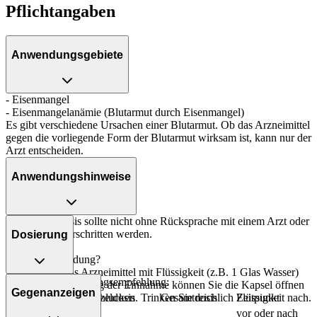
Pflichtangaben
Anwendungsgebiete
- Eisenmangel
- Eisenmangelanämie (Blutarmut durch Eisenmangel)
Es gibt verschiedene Ursachen einer Blutarmut. Ob das Arzneimittel
gegen die vorliegende Form der Blutarmut wirksam ist, kann nur der
Arzt entscheiden.
Anwendungshinweise
Die Gesamtdosis sollte nicht ohne Rücksprache mit einem Arzt oder
Apotheker überschritten werden.
Dosierung
Art der Anwendung?
Nehmen Sie das Arzneimittel mit Flüssigkeit (z.B. 1 Glas Wasser)
Allgemeine Dosierungsempfehlung:
ein. Zur Erleichterung der Einnahme können Sie die Kapsel öffnen
Gegenanzeigen
Personenkreis
Einzeldosis
Gesamtdosis
Zeitpunkt
und nur den Inhalt schlucken. Trinken Sie reichlich Flüssigkeit nach.
Kinder ab 6
vor oder nach