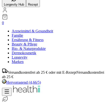
Longevity Hub
Rezept
0
Arzneimittel & Gesundheit
Familie
Ernährung & Fitness
Beauty & Pflege
Bio- & Naturprodukte
Dermokosmetik
Longevity
Marken
Versandkostenfrei ab 25 € oder mit E-Rezept
Versandkostenfrei
ab 25 €
Hervorragend
(4,66/5)