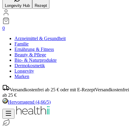
Longevity Hub
Rezept
0
Arzneimittel & Gesundheit
Familie
Ernährung & Fitness
Beauty & Pflege
Bio- & Naturprodukte
Dermokosmetik
Longevity
Marken
Versandkostenfrei ab 25 € oder mit E-Rezept
Versandkostenfrei
ab 25 €
Hervorragend
(4,66/5)