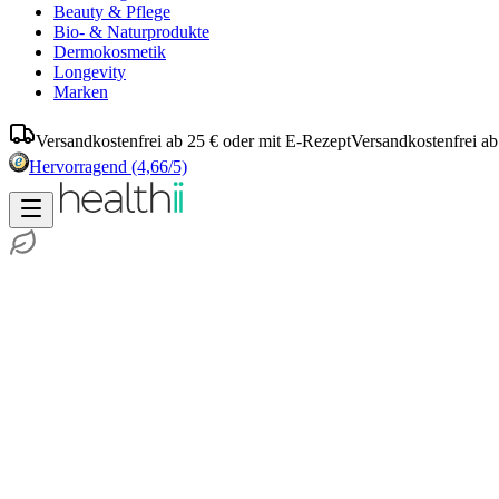
Beauty & Pflege
Bio- & Naturprodukte
Dermokosmetik
Longevity
Marken
Versandkostenfrei ab 25 € oder mit E-Rezept
Versandkostenfrei ab
Hervorragend
(4,66/5)