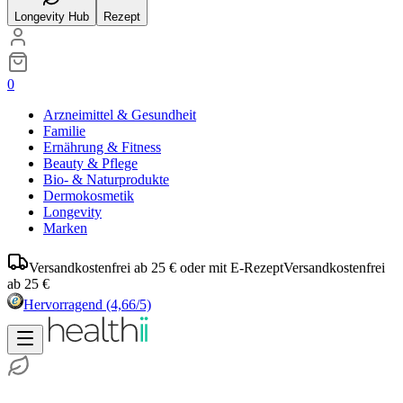
Longevity Hub
Rezept
0
Arzneimittel & Gesundheit
Familie
Ernährung & Fitness
Beauty & Pflege
Bio- & Naturprodukte
Dermokosmetik
Longevity
Marken
Versandkostenfrei ab 25 € oder mit E-Rezept
Versandkostenfrei
ab 25 €
Hervorragend
(4,66/5)