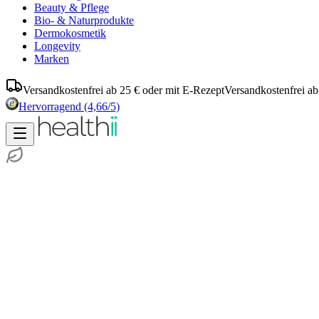
Beauty & Pflege
Bio- & Naturprodukte
Dermokosmetik
Longevity
Marken
Versandkostenfrei ab 25 € oder mit E-Rezept
Versandkostenfrei ab
Hervorragend
(4,66/5)