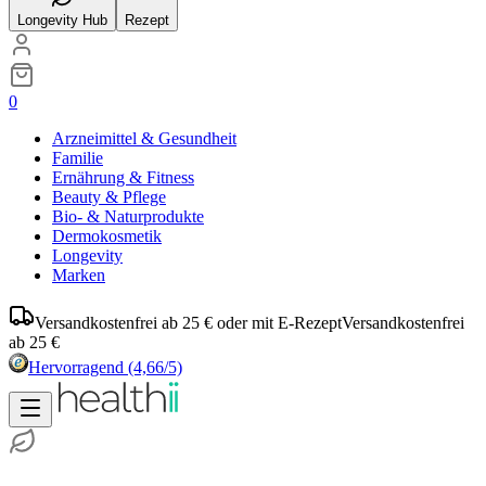
Longevity Hub
Rezept
0
Arzneimittel & Gesundheit
Familie
Ernährung & Fitness
Beauty & Pflege
Bio- & Naturprodukte
Dermokosmetik
Longevity
Marken
Versandkostenfrei ab 25 € oder mit E-Rezept
Versandkostenfrei
ab 25 €
Hervorragend
(4,66/5)