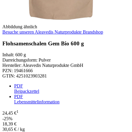
Abbildung ähnlich
Besuche unseren Aleavedis Naturprodukte Brandshop
Flohsamenschalen Gem Bio 600 g
Inhalt
:
600 g
Darreichungsform
:
Pulver
Hersteller
:
Aleavedis Naturprodukte GmbH
PZN
:
19461666
GTIN
:
4251023903281
PDF
Beipackzettel
PDF
Lebensmittelinformation
1
24,45 €
-25%
18,39 €
30,65 € / kg