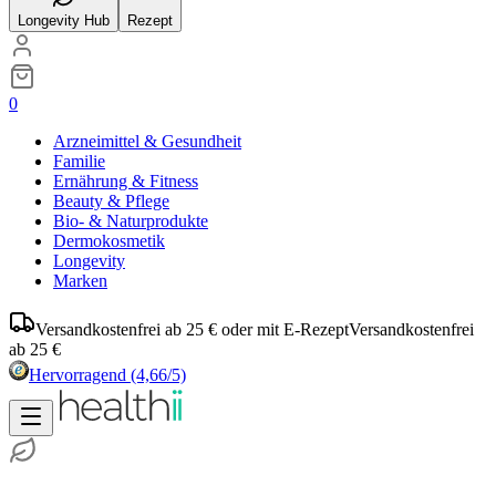
Longevity Hub
Rezept
0
Arzneimittel & Gesundheit
Familie
Ernährung & Fitness
Beauty & Pflege
Bio- & Naturprodukte
Dermokosmetik
Longevity
Marken
Versandkostenfrei ab 25 € oder mit E-Rezept
Versandkostenfrei
ab 25 €
Hervorragend
(4,66/5)