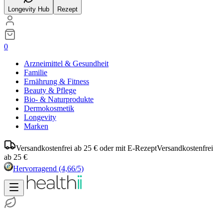
Longevity Hub
Rezept
0
Arzneimittel & Gesundheit
Familie
Ernährung & Fitness
Beauty & Pflege
Bio- & Naturprodukte
Dermokosmetik
Longevity
Marken
Versandkostenfrei ab 25 € oder mit E-Rezept
Versandkostenfrei
ab 25 €
Hervorragend
(4,66/5)