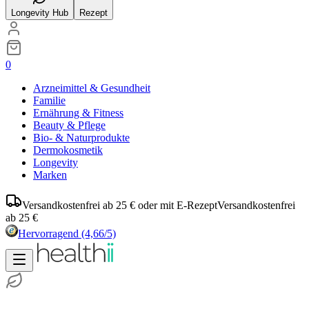
Longevity Hub
Rezept
0
Arzneimittel & Gesundheit
Familie
Ernährung & Fitness
Beauty & Pflege
Bio- & Naturprodukte
Dermokosmetik
Longevity
Marken
Versandkostenfrei ab 25 € oder mit E-Rezept
Versandkostenfrei
ab 25 €
Hervorragend
(4,66/5)