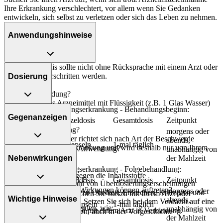
Ihre Erkrankung verschlechtert, vor allem wenn Sie Gedanken
entwickeln, sich selbst zu verletzen oder sich das Leben zu nehmen.
Anwendungshinweise
Die Gesamtdosis sollte nicht ohne Rücksprache mit einem Arzt oder
Apotheker überschritten werden.
Dosierung
Art der Anwendung?
Nehmen Sie das Arzneimittel mit Flüssigkeit (z.B. 1 Glas Wasser)
Depression und Zwangserkrankung - Behandlungsbeginn:
ein.
Gegenanzeigen
Personenkreis
Einzeldosis
Gesamtdosis
Zeitpunkt
Dauer der Anwendung?
morgens oder
Erwachsene
Die Anwendungsdauer richtet sich nach Art der Beschwerde
abends,
und Patienten
2 Kapseln
1-mal täglich
und/oder Dauer der Erkrankung und wird deshalb nur von Ihrem
Was spricht gegen eine Anwendung?
unabhängig von
ab 65 Jahren
Arzt bestimmt.
Nebenwirkungen
der Mahlzeit
Immer:
Depression und Zwangserkrankung - Folgebehandlung:
Überdosierung?
- Überempfindlichkeit gegen die Inhaltsstoffe
Personenkreis
Einzeldosis
Gesamtdosis
Zeitpunkt
Es kann zu einer Vielzahl von Überdosierungserscheinungen
Welche unerwünschten Wirkungen können auftreten?
morgens oder
kommen, unter anderem zu Übelkeit, Erbrechen, Krämpfen und
Unter Umständen - sprechen Sie hierzu mit Ihrem Arzt oder
Wichtige Hinweise
abends,
Herzrhythmusstörungen. Setzen Sie sich bei dem Verdacht auf eine
Apotheker:
Erwachsene
2-6 Kapseln
1-mal täglich
- Magen-Darm-Beschwerden, wie:
unabhängig von
Überdosierung umgehend mit einem Arzt in Verbindung.
- Blutgerinnungsstörungen, auch in der Vorgeschichte
- Übelkeit
der Mahlzeit
- Herzerkrankungen