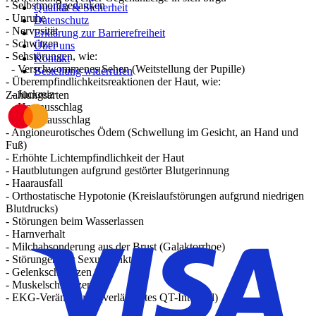
- Selbstmordgedanken
Qualität & Sicherheit
- Unruhe
Datenschutz
- Nervosität
Erklärung zur Barrierefreiheit
- Schwitzen
Über uns
- Sehstörungen, wie:
Kontakt
- Verschwommenes Sehen (Weitstellung der Pupille)
Bestellung widerrufen
- Überempfindlichkeitsreaktionen der Haut, wie:
- Juckreiz
Zahlungsarten
- Hautausschlag
- Nesselausschlag
- Angioneurotisches Ödem (Schwellung im Gesicht, an Hand und
Fuß)
- Erhöhte Lichtempfindlichkeit der Haut
- Hautblutungen aufgrund gestörter Blutgerinnung
- Haarausfall
- Orthostatische Hypotonie (Kreislaufstörungen aufgrund niedrigen
Blutdrucks)
- Störungen beim Wasserlassen
- Harnverhalt
- Milchabsonderung aus der Brust (Galaktorrhoe)
- Störungen der Sexualfunktion
- Gelenkschmerzen
- Muskelschmerzen
- EKG-Veränderung (verlängertes QT-Intervall)