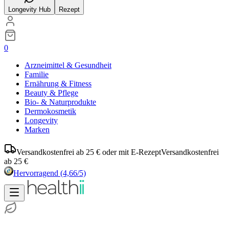
Longevity Hub
Rezept
0
Arzneimittel & Gesundheit
Familie
Ernährung & Fitness
Beauty & Pflege
Bio- & Naturprodukte
Dermokosmetik
Longevity
Marken
Versandkostenfrei ab 25 € oder mit E-Rezept
Versandkostenfrei
ab 25 €
Hervorragend
(4,66/5)