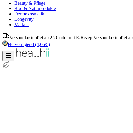
Beauty & Pflege
Bio- & Naturprodukte
Dermokosmetik
Longevity
Marken
Versandkostenfrei ab 25 € oder mit E-Rezept
Versandkostenfrei ab
Hervorragend
(4,66/5)