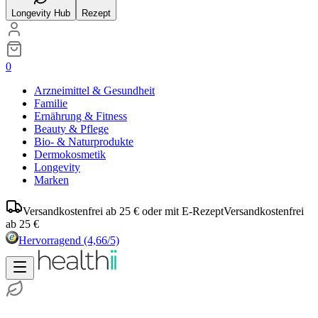
Longevity Hub
Rezept
0
Arzneimittel & Gesundheit
Familie
Ernährung & Fitness
Beauty & Pflege
Bio- & Naturprodukte
Dermokosmetik
Longevity
Marken
Versandkostenfrei ab 25 € oder mit E-Rezept
Versandkostenfrei
ab 25 €
Hervorragend
(4,66/5)