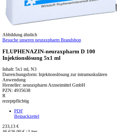
Abbildung ähnlich
Besuche unseren neuraxpharm Brandshop
FLUPHENAZIN-neuraxpharm D 100
Injektionslösung 5x1 ml
Inhalt
:
5x1 ml
,
N3
Darreichungsform
:
Injektionslösung zur intramuskulären
Anwendung
Hersteller
:
neuraxpharm Arzneimittel GmbH
PZN
:
4935638
R
rezeptpflichtig
PDF
Beipackzettel
233,13 €
46.626,00 € / Liter