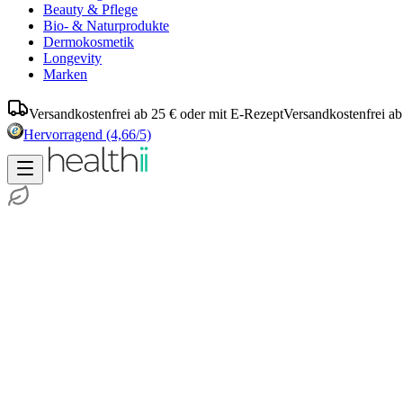
Beauty & Pflege
Bio- & Naturprodukte
Dermokosmetik
Longevity
Marken
Versandkostenfrei ab 25 € oder mit E-Rezept
Versandkostenfrei ab
Hervorragend
(4,66/5)