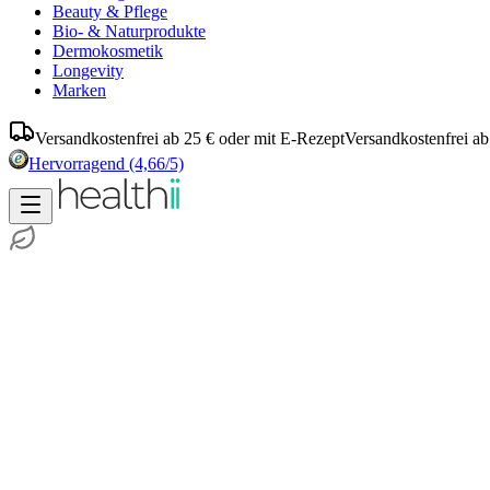
Beauty & Pflege
Bio- & Naturprodukte
Dermokosmetik
Longevity
Marken
Versandkostenfrei ab 25 € oder mit E-Rezept
Versandkostenfrei ab
Hervorragend
(4,66/5)