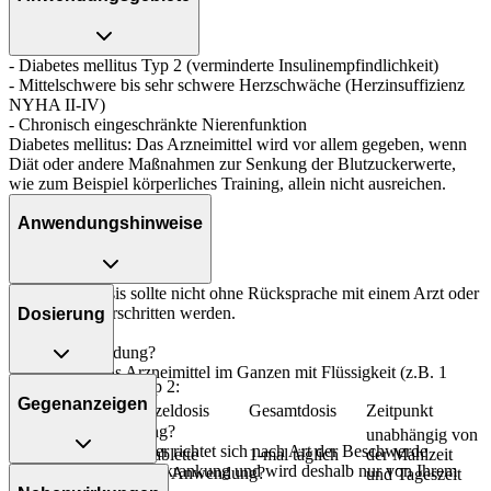
- Diabetes mellitus Typ 2 (verminderte Insulinempfindlichkeit)
- Mittelschwere bis sehr schwere Herzschwäche (Herzinsuffizienz
NYHA II-IV)
- Chronisch eingeschränkte Nierenfunktion
Diabetes mellitus: Das Arzneimittel wird vor allem gegeben, wenn
Diät oder andere Maßnahmen zur Senkung der Blutzuckerwerte,
wie zum Beispiel körperliches Training, allein nicht ausreichen.
Anwendungshinweise
Die Gesamtdosis sollte nicht ohne Rücksprache mit einem Arzt oder
Apotheker überschritten werden.
Dosierung
Art der Anwendung?
Nehmen Sie das Arzneimittel im Ganzen mit Flüssigkeit (z.B. 1
Diabetes mellitus Typ 2:
Glas Wasser) ein.
Gegenanzeigen
Personenkreis
Einzeldosis
Gesamtdosis
Zeitpunkt
Dauer der Anwendung?
Kinder ab 10
unabhängig von
Die Anwendungsdauer richtet sich nach Art der Beschwerde
Jahren und
1 Tablette
1-mal täglich
der Mahlzeit
und/oder Dauer der Erkrankung und wird deshalb nur von Ihrem
Was spricht gegen eine Anwendung?
Erwachsene
und Tageszeit
Arzt bestimmt.