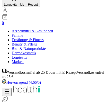
Longevity Hub
Rezept
0
Arzneimittel & Gesundheit
Familie
Ernährung & Fitness
Beauty & Pflege
Bio- & Naturprodukte
Dermokosmetik
Longevity
Marken
Versandkostenfrei ab 25 € oder mit E-Rezept
Versandkostenfrei
ab 25 €
Hervorragend
(4,66/5)