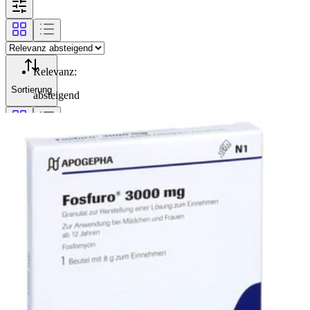
Relevanz
:
Sortierung
absteigend
Filterung