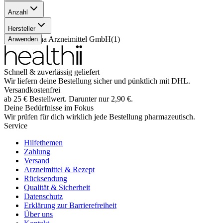
Anzahl
8 g
(
1
)
Hersteller
Apogepha Arzneimittel GmbH
(
1
)
Anwenden
Schnell & zuverlässig geliefert
Wir liefern deine Bestellung sicher und
pünktlich
mit
DHL
.
Versandkostenfrei
ab
25
€
Bestellwert. Darunter nur
2,90
€
.
Deine Bedürfnisse im Fokus
Wir prüfen für dich wirklich
jede
Bestellung pharmazeutisch.
Service
Hilfethemen
Zahlung
Versand
Arzneimittel & Rezept
Rücksendung
Qualität & Sicherheit
Datenschutz
Erklärung zur Barrierefreiheit
Über uns