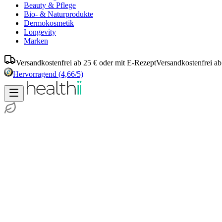
Beauty & Pflege
Bio- & Naturprodukte
Dermokosmetik
Longevity
Marken
Versandkostenfrei ab 25 € oder mit E-Rezept
Versandkostenfrei ab
Hervorragend
(4,66/5)