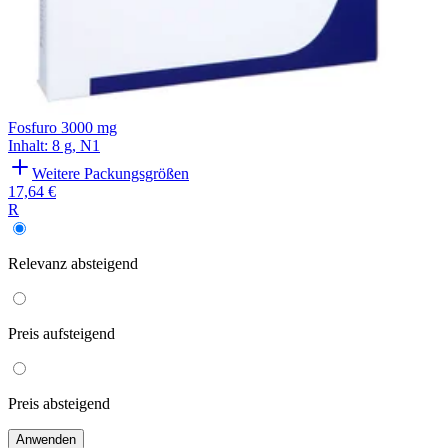
Fosfuro 3000 mg
Inhalt
:
8 g
,
N1
Weitere Packungsgrößen
17,64 €
R
Relevanz
absteigend
Preis
aufsteigend
Preis
absteigend
Anwenden